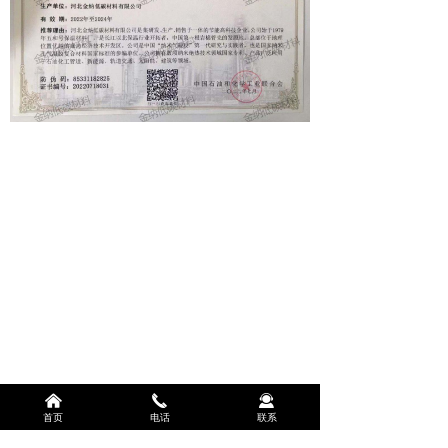
낀
끅
끤
首页
电话
联系